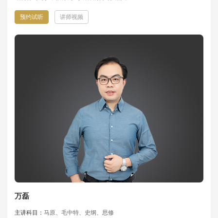
预约试听
讲师视频
万磊
主讲科目：
马原、毛中特、史纲、思修