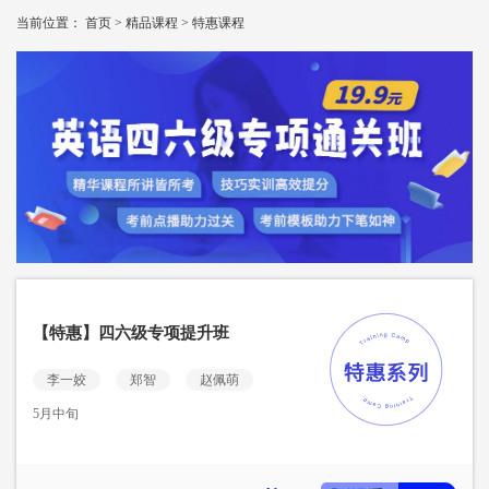
当前位置：
首页
>
精品课程
>
特惠课程
【特惠】四六级专项提升班
李一姣
郑智
赵佩萌
5月中旬