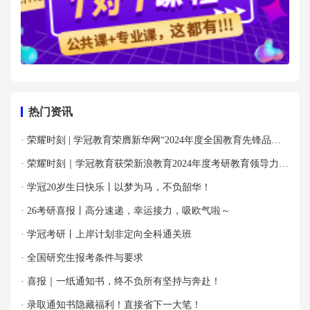
热门资讯
· 荣耀时刻 | 学冠教育荣膺新华网“2024年度全国教育先锋品牌
优秀案例”殊荣！
· 荣耀时刻｜学冠教育获荣新浪教育2024年度考研教育领导力品
牌！
· 学冠20岁生日快乐丨以梦为马，不负韶华！
· 26考研喜报丨高分速递，幸运接力，吸欧气啦～
· 学冠考研丨上岸计划非定向全科通关班
· 全国研究生报考条件与要求
· 喜报｜一纸通知书，终不负所有坚持与奔赴！
· 录取通知书隐藏福利！直接省下一大笔！