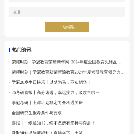
一键领取
热门资讯
· 荣耀时刻 | 学冠教育荣膺新华网“2024年度全国教育先锋品牌
优秀案例”殊荣！
· 荣耀时刻｜学冠教育获荣新浪教育2024年度考研教育领导力品
牌！
· 学冠20岁生日快乐丨以梦为马，不负韶华！
· 26考研喜报丨高分速递，幸运接力，吸欧气啦～
· 学冠考研丨上岸计划非定向全科通关班
· 全国研究生报考条件与要求
· 喜报｜一纸通知书，终不负所有坚持与奔赴！
· 录取通知书隐藏福利！直接省下一大笔！