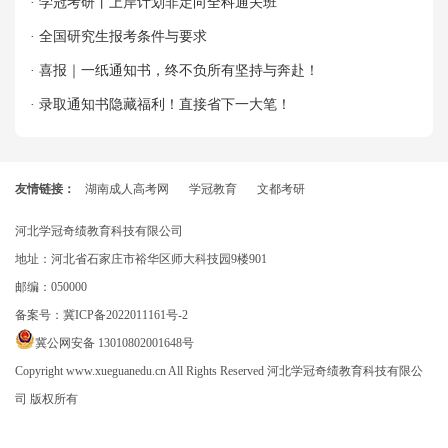
· 学冠考研丨上岸计划非定向全科通关班
· 全国研究生报考条件与要求
· 喜报｜一纸通知书，终不负所有坚持与奔赴！
· 录取通知书隐藏福利！直接省下一大笔！
友情链接：
湖南成人高考网
学冠教育
文都考研
河北学冠奇绩教育科技有限公司
地址：河北省石家庄市裕华区师大科技园9楼901
邮编：050000
备案号：
冀ICP备2022011161号-2
冀公网安备 13010802001648号
Copyright www.xueguanedu.cn All Rights Reserved 河北学冠奇绩教育科技有限公
司 版权所有