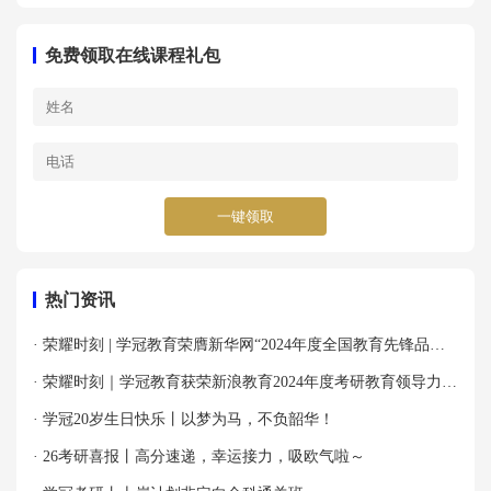
免费领取在线课程礼包
一键领取
热门资讯
· 荣耀时刻 | 学冠教育荣膺新华网“2024年度全国教育先锋品牌
优秀案例”殊荣！
· 荣耀时刻｜学冠教育获荣新浪教育2024年度考研教育领导力品
牌！
· 学冠20岁生日快乐丨以梦为马，不负韶华！
· 26考研喜报丨高分速递，幸运接力，吸欧气啦～