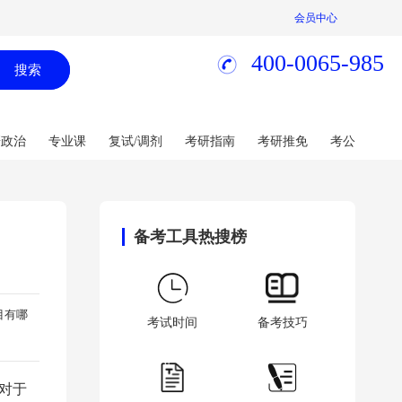
会员中心
400-0065-985
搜索
研政治
专业课
复试/调剂
考研指南
考研推免
考公
备考工具热搜榜
目有哪
考试时间
备考技巧
对于