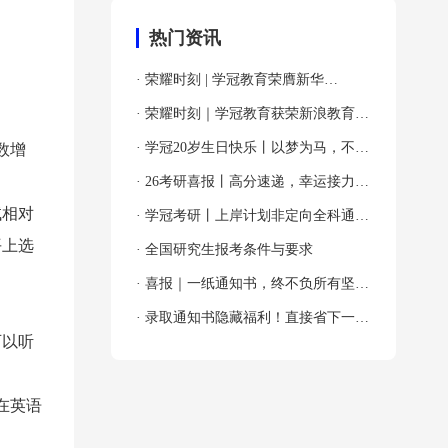
热门资讯
· 荣耀时刻 | 学冠教育荣膺新华
网“2024年度全国教育先锋品牌优秀案
· 荣耀时刻｜学冠教育获荣新浪教育
例”殊荣！
2024年度考研教育领导力品牌！
· 学冠20岁生日快乐丨以梦为马，不负
数增
韶华！
· 26考研喜报丨高分速递，幸运接力，
试相对
吸欧气啦～
· 学冠考研丨上岸计划非定向全科通关
平上选
班
· 全国研究生报考条件与要求
· 喜报｜一纸通知书，终不负所有坚持
与奔赴！
· 录取通知书隐藏福利！直接省下一大
可以听
笔！
在英语