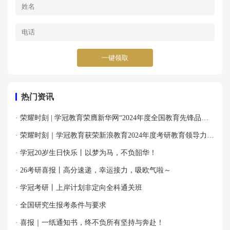
一键领取
热门资讯
· 荣耀时刻 | 学冠教育荣膺新华网“2024年度全国教育先锋品牌
优秀案例”殊荣！
· 荣耀时刻｜学冠教育获荣新浪教育2024年度考研教育领导力品
牌！
· 学冠20岁生日快乐丨以梦为马，不负韶华！
· 26考研喜报丨高分速递，幸运接力，吸欧气啦～
· 学冠考研丨上岸计划非定向全科通关班
· 全国研究生报考条件与要求
· 喜报｜一纸通知书，终不负所有坚持与奔赴！