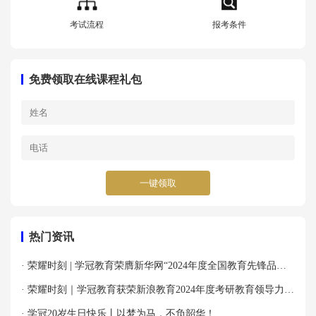
考试流程
报考条件
免费领取在线课程礼包
一键领取
热门资讯
· 荣耀时刻 | 学冠教育荣膺新华网“2024年度全国教育先锋品牌
优秀案例”殊荣！
· 荣耀时刻｜学冠教育获荣新浪教育2024年度考研教育领导力品
牌！
· 学冠20岁生日快乐丨以梦为马，不负韶华！