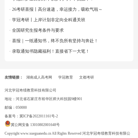
· 26考研喜报丨高分速递，幸运接力，吸欧气啦～
· 学冠考研丨上岸计划非定向全科通关班
· 全国研究生报考条件与要求
· 喜报｜一纸通知书，终不负所有坚持与奔赴！
· 录取通知书隐藏福利！直接省下一大笔！
友情链接：
湖南成人高考网
学冠教育
文都考研
河北学冠奇绩教育科技有限公司
地址：河北省石家庄市裕华区师大科技园9楼901
邮编：050000
备案号：
冀ICP备2022011161号-2
冀公网安备 13010802001648号
Copyright www.xueguanedu.cn All Rights Reserved 河北学冠奇绩教育科技有限公