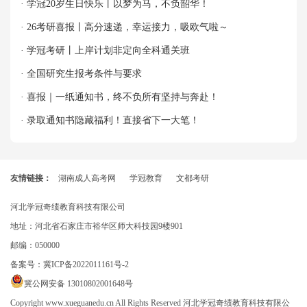
牌！
· 学冠20岁生日快乐丨以梦为马，不负韶华！
· 26考研喜报丨高分速递，幸运接力，吸欧气啦～
· 学冠考研丨上岸计划非定向全科通关班
· 全国研究生报考条件与要求
· 喜报｜一纸通知书，终不负所有坚持与奔赴！
· 录取通知书隐藏福利！直接省下一大笔！
友情链接：
湖南成人高考网
学冠教育
文都考研
河北学冠奇绩教育科技有限公司
地址：河北省石家庄市裕华区师大科技园9楼901
邮编：050000
备案号：
冀ICP备2022011161号-2
冀公网安备 13010802001648号
Copyright www.xueguanedu.cn All Rights Reserved 河北学冠奇绩教育科技有限公