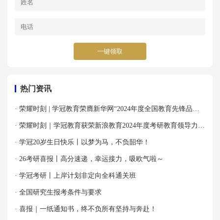
一键领取
热门资讯
· 荣耀时刻 | 学冠教育荣膺新华网“2024年度全国教育先锋品牌
优秀案例”殊荣！
· 荣耀时刻｜学冠教育获荣新浪教育2024年度考研教育领导力品
牌！
· 学冠20岁生日快乐丨以梦为马，不负韶华！
· 26考研喜报丨高分速递，幸运接力，吸欧气啦～
· 学冠考研丨上岸计划非定向全科通关班
· 全国研究生报考条件与要求
· 喜报｜一纸通知书，终不负所有坚持与奔赴！