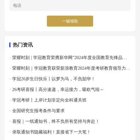
一键领取
热门资讯
· 荣耀时刻 | 学冠教育荣膺新华网“2024年度全国教育先锋品牌
优秀案例”殊荣！
· 荣耀时刻｜学冠教育获荣新浪教育2024年度考研教育领导力品
牌！
· 学冠20岁生日快乐丨以梦为马，不负韶华！
· 26考研喜报丨高分速递，幸运接力，吸欧气啦～
· 学冠考研丨上岸计划非定向全科通关班
· 全国研究生报考条件与要求
· 喜报｜一纸通知书，终不负所有坚持与奔赴！
· 录取通知书隐藏福利！直接省下一大笔！