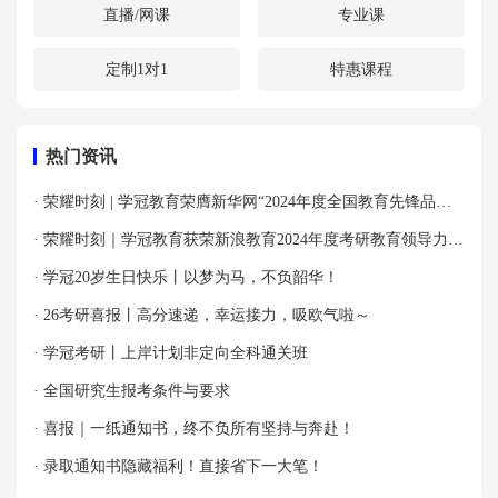
直播/网课
专业课
定制1对1
特惠课程
热门资讯
· 荣耀时刻 | 学冠教育荣膺新华网“2024年度全国教育先锋品牌
优秀案例”殊荣！
· 荣耀时刻｜学冠教育获荣新浪教育2024年度考研教育领导力品
牌！
· 学冠20岁生日快乐丨以梦为马，不负韶华！
· 26考研喜报丨高分速递，幸运接力，吸欧气啦～
· 学冠考研丨上岸计划非定向全科通关班
· 全国研究生报考条件与要求
· 喜报｜一纸通知书，终不负所有坚持与奔赴！
· 录取通知书隐藏福利！直接省下一大笔！