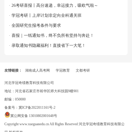
· 26考研喜报丨高分速递，幸运接力，吸欧气啦～
· 学冠考研丨上岸计划非定向全科通关班
· 全国研究生报考条件与要求
· 喜报｜一纸通知书，终不负所有坚持与奔赴！
· 录取通知书隐藏福利！直接省下一大笔！
友情链接：
湖南成人高考网
学冠教育
文都考研
河北学冠奇绩教育科技有限公司
地址：河北省石家庄市裕华区师大科技园9楼901
邮编：050000
备案号：
冀ICP备2022011161号-2
冀公网安备 13010802001648号
Copyright www.xueguanedu.cn All Rights Reserved 河北学冠奇绩教育科技有限公