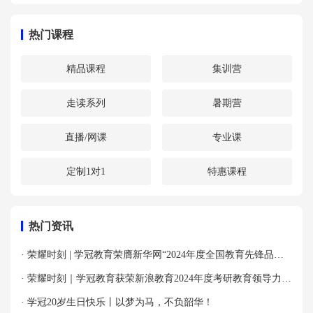
热门课程
精品课程
集训营
走读系列
暑期营
直播/网课
专业课
定制1对1
特惠课程
热门资讯
· 荣耀时刻 | 学冠教育荣膺新华网“2024年度全国教育先锋品牌
优秀案例”殊荣！
· 荣耀时刻｜学冠教育获荣新浪教育2024年度考研教育领导力品
牌！
· 学冠20岁生日快乐丨以梦为马，不负韶华！