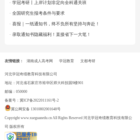
· 学冠考研丨上岸计划非定向全科通关班
· 全国研究生报考条件与要求
· 喜报｜一纸通知书，终不负所有坚持与奔赴！
· 录取通知书隐藏福利！直接省下一大笔！
友情链接：
湖南成人高考网
学冠教育
文都考研
河北学冠奇绩教育科技有限公司
地址：河北省石家庄市裕华区师大科技园9楼901
邮编：050000
备案号：
冀ICP备2022011161号-2
冀公网安备 13010802001648号
Copyright www.xueguanedu.cn All Rights Reserved 河北学冠奇绩教育科技有限公
司 版权所有