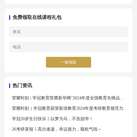
免费领取在线课程礼包
一键领取
热门资讯
· 荣耀时刻 | 学冠教育荣膺新华网“2024年度全国教育先锋品牌
优秀案例”殊荣！
· 荣耀时刻｜学冠教育获荣新浪教育2024年度考研教育领导力品
牌！
· 学冠20岁生日快乐丨以梦为马，不负韶华！
· 26考研喜报丨高分速递，幸运接力，吸欧气啦～