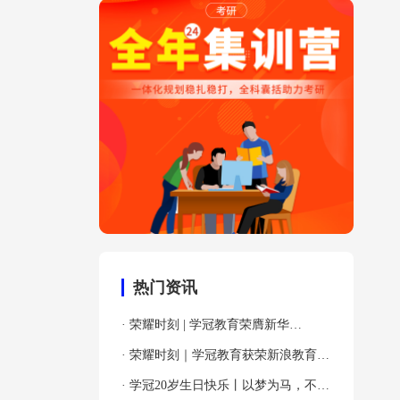
热门资讯
· 荣耀时刻 | 学冠教育荣膺新华
网“2024年度全国教育先锋品牌优秀案
· 荣耀时刻｜学冠教育获荣新浪教育
例”殊荣！
2024年度考研教育领导力品牌！
· 学冠20岁生日快乐丨以梦为马，不负