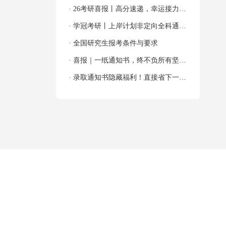
韶华！
· 26考研喜报丨高分速递，幸运接力，
吸欧气啦～
· 学冠考研丨上岸计划非定向全科通关
班
· 全国研究生报考条件与要求
· 喜报｜一纸通知书，终不负所有坚持
与奔赴！
· 录取通知书隐藏福利！直接省下一大
笔！