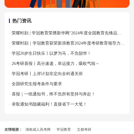
热门资讯
· 荣耀时刻 | 学冠教育荣膺新华网“2024年度全国教育先锋品牌
优秀案例”殊荣！
· 荣耀时刻｜学冠教育获荣新浪教育2024年度考研教育领导力品
牌！
· 学冠20岁生日快乐丨以梦为马，不负韶华！
· 26考研喜报丨高分速递，幸运接力，吸欧气啦～
· 学冠考研丨上岸计划非定向全科通关班
· 全国研究生报考条件与要求
· 喜报｜一纸通知书，终不负所有坚持与奔赴！
· 录取通知书隐藏福利！直接省下一大笔！
友情链接：
湖南成人高考网
学冠教育
文都考研